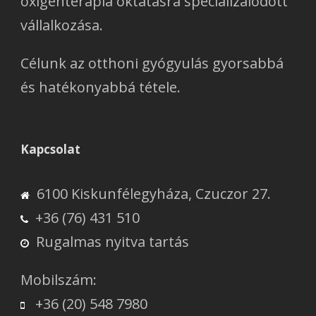
oxigénterápia oktatásra specializálódott
vállalkozása.
Célunk az otthoni gyógyulás gyorsabbá
és hatékonyabbá tétele.
Kapcsolat
6100 Kiskunfélegyháza, Czuczor 27.
+36 (76) 431 510
Rugalmas nyitva tartás
Mobilszám:
+36 (20) 548 7980