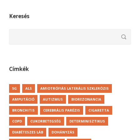
Keresés
Címkék
5G
ALS
AMIOTRÓFIÁS LATERÁLIS SZKLERÓZIS
AMPUTÁCIÓ
AUTIZMUS
BIOREZONANCIA
BRONCHITIS
CEREBRÁLIS PARÉZIS
CIGARETTA
COPD
CUKORBETEGSÉG
DETERMINISZTIKUS
DIABÉTESZES LÁB
DOHÁNYZÁS