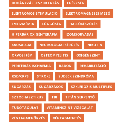
DOHÁNYZÁS LESZOKTATÁS
EGÉSZSÉG
ELEKTROMOS STIMULÁCIÓ
ELEKTROMÁGNESES MEZŐ
EMFIZMÉMIA
FÜGGŐSÉG
HALLÓKÉSZÜLÉK
HIPERBÁR OXIGÉNTERÁPIA
IZOMSORVADÁS
KAUSALGIA
NEUROLÓGIAI SÉRÜLÉS
NIKOTIN
ORVOSI FÉM
OSTEOMYELITIS
OXIGÉNSZINT
PERIFÉRIÁS ISCHAEMIA
RADON
REHABILITÁCIÓ
RSD/CRPS
STROKE
SUDECK SZINDRÓMA
SUGÁRZÁS
SUGÁRZÁSOK
SZKLERÓZIS MULTIPLEX
SZTOCHASZTIKUS
TBI
TITÁN SERPENYŐ
TÜDŐTÁGULAT
VITAMINSZINT VIZSGÁLAT
VÉGTAGMEGŐRZÉS
VÉGTAGMENTÉS