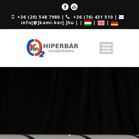
+36 (20) 548 7980 |
+36 (76) 431 510 |
info[@]kami-ker[.]hu | |
|
|
•