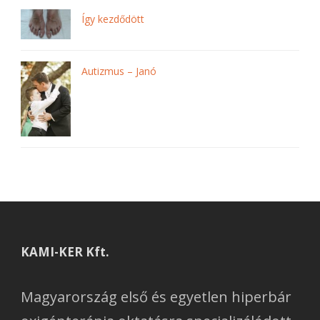
Így kezdődött
Autizmus – Janó
KAMI-KER Kft.
Magyarország első és egyetlen hiperbár