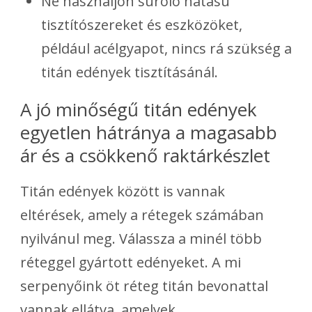
Ne használjon súroló hatású
tisztítószereket és eszközöket,
például acélgyapot, nincs rá szükség a
titán edények tisztításánál.
A jó minőségű titán edények
egyetlen hátránya a magasabb
ár és a csökkenő raktárkészlet
Titán edények között is vannak
eltérések, amely a rétegek számában
nyilvánul meg. Válassza a minél több
réteggel gyártott edényeket. A mi
serpenyőink öt réteg titán bevonattal
vannak ellátva, amelyek