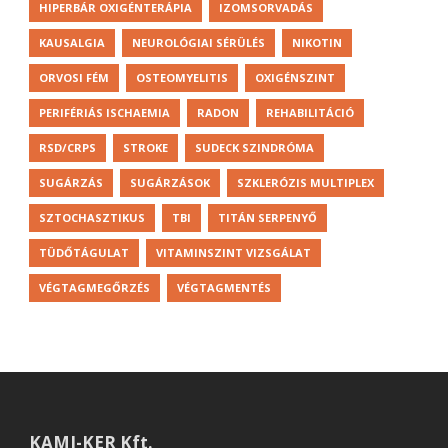
HIPERBÁR OXIGÉNTERÁPIA
IZOMSORVADÁS
KAUSALGIA
NEUROLÓGIAI SÉRÜLÉS
NIKOTIN
ORVOSI FÉM
OSTEOMYELITIS
OXIGÉNSZINT
PERIFÉRIÁS ISCHAEMIA
RADON
REHABILITÁCIÓ
RSD/CRPS
STROKE
SUDECK SZINDRÓMA
SUGÁRZÁS
SUGÁRZÁSOK
SZKLERÓZIS MULTIPLEX
SZTOCHASZTIKUS
TBI
TITÁN SERPENYŐ
TÜDŐTÁGULAT
VITAMINSZINT VIZSGÁLAT
VÉGTAGMEGŐRZÉS
VÉGTAGMENTÉS
KAMI-KER Kft.