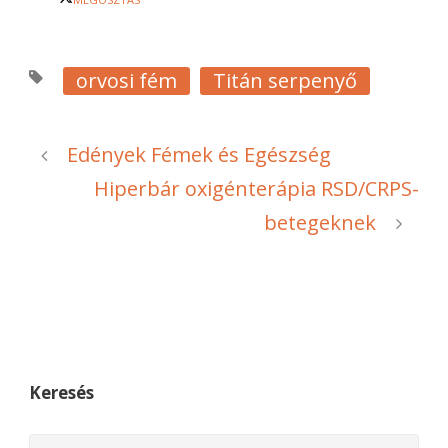
orvosi fém
Titán serpenyő
Edények Fémek és Egészség
Hiperbár oxigénterápia RSD/CRPS-
betegeknek
Keresés