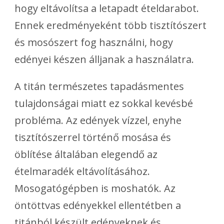
hogy eltávolítsa a letapadt ételdarabot.
Ennek eredményeként több tisztítószert
és mosószert fog használni, hogy
edényei készen álljanak a használatra.
A titán természetes tapadásmentes
tulajdonságai miatt ez sokkal kevésbé
probléma. Az edények vízzel, enyhe
tisztítószerrel történő mosása és
öblítése általában elegendő az
ételmaradék eltávolításához.
Mosogatógépben is moshatók. Az
öntöttvas edényekkel ellentétben a
titánból készült edényeknek és