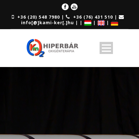
+36 (20) 548 7980 |
+36 (76) 431 510 |
info[@]kami-ker[.]hu | |
|
|