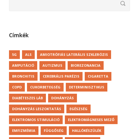
Címkék
5G
ALS
AMIOTRÓFIÁS LATERÁLIS SZKLERÓZIS
AMPUTÁCIÓ
AUTIZMUS
BIOREZONANCIA
BRONCHITIS
CEREBRÁLIS PARÉZIS
CIGARETTA
COPD
CUKORBETEGSÉG
DETERMINISZTIKUS
DIABÉTESZES LÁB
DOHÁNYZÁS
DOHÁNYZÁS LESZOKTATÁS
EGÉSZSÉG
ELEKTROMOS STIMULÁCIÓ
ELEKTROMÁGNESES MEZŐ
EMFIZMÉMIA
FÜGGŐSÉG
HALLÓKÉSZÜLÉK