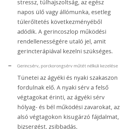
stressz, túlhajszoltság, az egész
napos ülő vagy állómunka, esetleg
túlerőltetés következményéből
adódik. A gerincoszlop működési
rendellenességére utaló jel, amit
gerincterápiával kezelni szükséges.
Gerincsérv, porckorongsérv műtét nélküli kezelése
Tünetei az ágyéki és nyaki szakaszon
fordulnak elő. A nyaki sérv a felső
végtagokat érinti, az ágyéki sérv
hólyag- és bél működési zavarokat, az
alsó végtagokon kisugárzó fájdalmat,
bizsergést, zsibbadás,