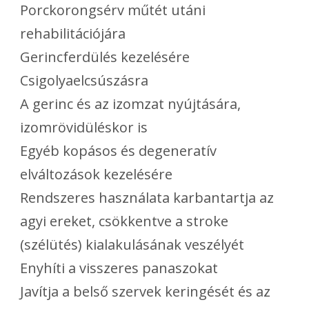
Porckorongsérv műtét utáni
rehabilitációjára
Gerincferdülés kezelésére
Csigolyaelcsúszásra
A gerinc és az izomzat nyújtására,
izomrövidüléskor is
Egyéb kopásos és degeneratív
elváltozások kezelésére
Rendszeres használata karbantartja az
agyi ereket, csökkentve a stroke
(szélütés) kialakulásának veszélyét
Enyhíti a visszeres panaszokat
Javítja a belső szervek keringését és az