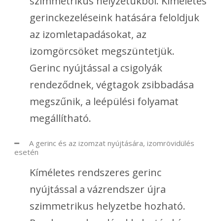
szimmetrikus helyzetükből. Kíméletes
gerinckezeléseink hatására feloldjuk
az izomletapadásokat, az
izomgörcsöket megszüntetjük.
Gerinc nyújtással a csigolyák
rendeződnek, végtagok zsibbadása
megszűnik, a leépülési folyamat
megállítható.
A gerinc és az izomzat nyújtására, izomrövidülés
esetén
Kíméletes rendszeres gerinc
nyújtással a vázrendszer újra
szimmetrikus helyzetbe hozható.