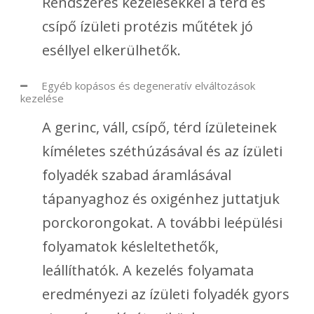
Rendszeres kezelésekkel a térd és
csípő ízületi protézis műtétek jó
eséllyel elkerülhetők.
Egyéb kopásos és degeneratív elváltozások
kezelése
A gerinc, váll, csípő, térd ízületeinek
kíméletes széthúzásával és az ízületi
folyadék szabad áramlásával
tápanyaghoz és oxigénhez juttatjuk
porckorongokat. A további leépülési
folyamatok késleltethetők,
leállíthatók. A kezelés folyamata
eredményezi az ízületi folyadék gyors