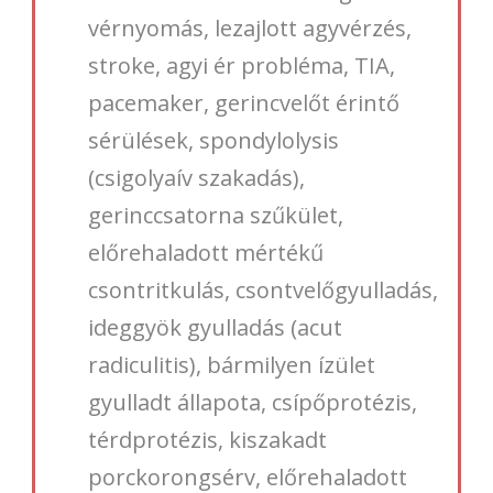
vérnyomás, lezajlott agyvérzés,
stroke, agyi ér probléma, TIA,
pacemaker, gerincvelőt érintő
sérülések, spondylolysis
(csigolyaív szakadás),
gerinccsatorna szűkület,
előrehaladott mértékű
csontritkulás, csontvelőgyulladás,
ideggyök gyulladás (acut
radiculitis), bármilyen ízület
gyulladt állapota, csípőprotézis,
térdprotézis, kiszakadt
porckorongsérv, előrehaladott