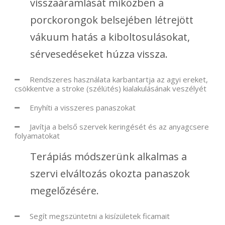
visszaáramlását miközben a
porckorongok belsejében létrejött
vákuum hatás a kiboltosulásokat,
sérvesedéseket húzza vissza.
Rendszeres használata karbantartja az agyi ereket,
csökkentve a stroke (szélütés) kialakulásának veszélyét
Enyhíti a visszeres panaszokat
Javítja a belső szervek keringését és az anyagcsere
folyamatokat
Terápiás módszerünk alkalmas a
szervi elváltozás okozta panaszok
megelőzésére.
Segít megszüntetni a kisízületek ficamait