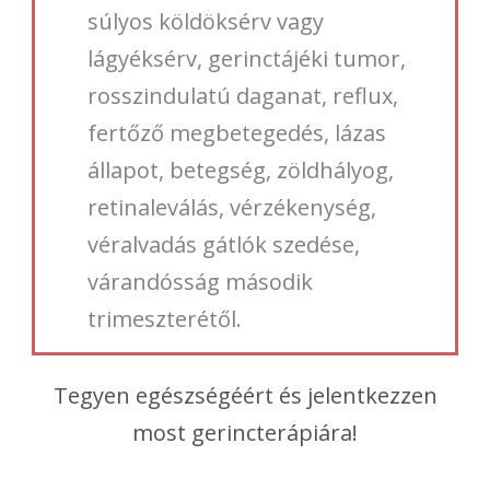
súlyos köldöksérv vagy
lágyéksérv, gerinctájéki tumor,
rosszindulatú daganat, reflux,
fertőző megbetegedés, lázas
állapot, betegség, zöldhályog,
retinaleválás, vérzékenység,
véralvadás gátlók szedése,
várandósság második
trimeszterétől.
Tegyen egészségéért és jelentkezzen
most gerincterápiára!