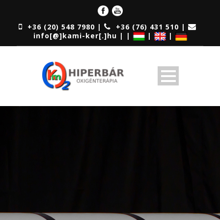
+36 (20) 548 7980 |
+36 (76) 431 510 |
info[@]kami-ker[.]hu | |
|
|