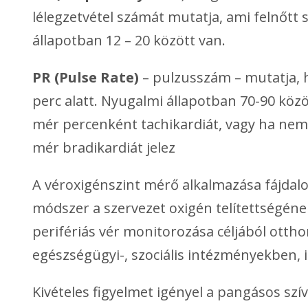
lélegzetvétel számát mutatja, ami felnőtt
állapotban 12 – 20 között van.
PR (Pulse Rate)
– pulzusszám – mutatja, 
perc alatt. Nyugalmi állapotban 70-90 közö
mér percenként tachikardiát, vagy ha nem 
mér bradikardiát jelez
A véroxigénszint mérő alkalmazása fájdal
módszer a szervezet oxigén telítettségéne
perifériás vér monitorozása céljából ottho
egészségügyi-, szociális intézményekben,
Kivételes figyelmet igényel a pangásos szíve