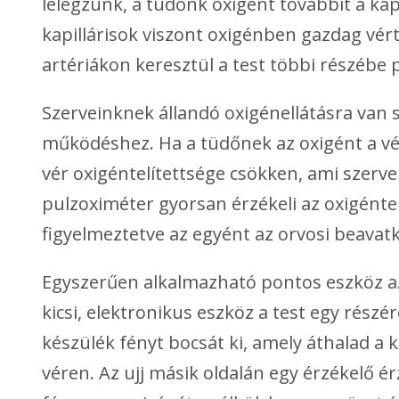
lélegzünk, a tüdőnk oxigént továbbít a kapi
kapillárisok viszont oxigénben gazdag vért
artériákon keresztül a test többi részébe
Szerveinknek állandó oxigénellátásra van
működéshez. Ha a tüdőnek az oxigént a vér
vér oxigéntelítettsége csökken, ami szerve
pulzoximéter gyorsan érzékeli az oxigénte
figyelmeztetve az egyént az orvosi beava
Egyszerűen alkalmazható pontos eszköz az
kicsi, elektronikus eszköz a test egy részér
készülék fényt bocsát ki, amely áthalad a 
véren. Az ujj másik oldalán egy érzékelő ér