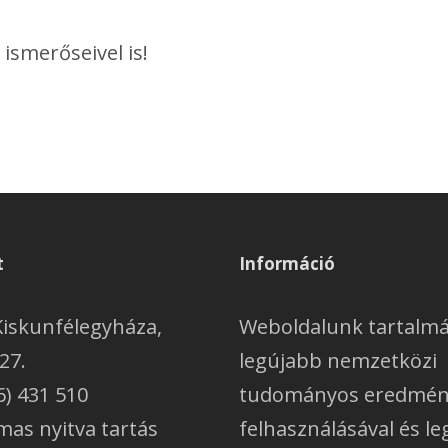
ismerőseivel is!
t
Információ
Kiskunfélegyháza,
Weboldalunk tartalmá
27.
legújabb nemzetközi
6) 431 510
tudományos eredmén
mas nyitva tartás
felhasználásával és l