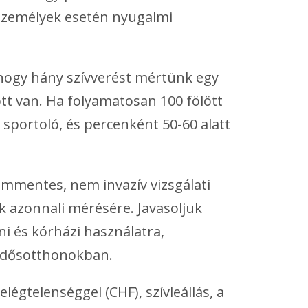
 személyek esetén nyugalmi
hogy hány szívverést mértünk egy
tt van. Ha folyamatosan 100 fölött
sportoló, és percenként 50-60 alatt
ommentes, nem invazív vizsgálati
k azonnali mérésére. Javasoljuk
ni és kórházi használatra,
 idősotthonokban.
légtelenséggel (CHF), szívleállás, a