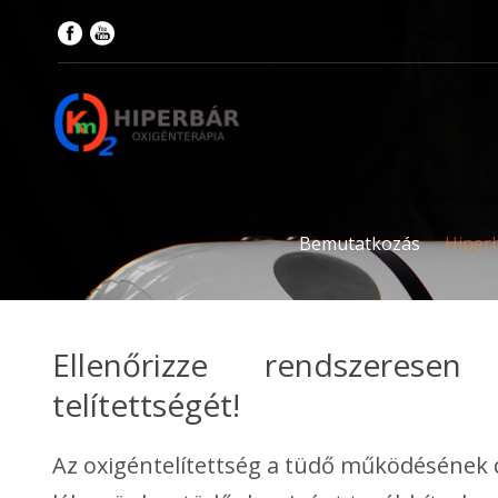
Bemutatkozás
Hiper
Ellenőrizze rendszeresen
telítettségét!
Az oxigéntelítettség a tüdő működésének 