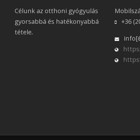
Célunk az otthoni gyógyulás
Mobilsz
gyorsabbá és hatékonyabbá
+36 (2
tétele.
info[
https
https