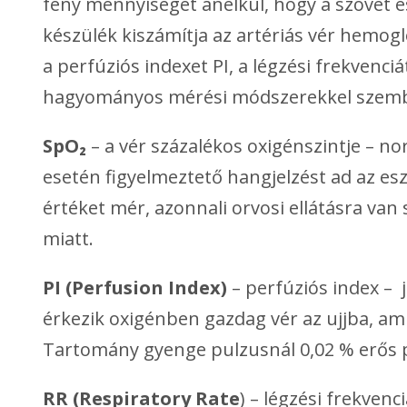
fény mennyiségét anélkül, hogy a szövet és
készülék kiszámítja az artériás vér hemogl
a perfúziós indexet PI, a légzési frekvenci
hagyományos mérési módszerekkel szembe
SpO₂
– a vér százalékos oxigénszintje – no
esetén figyelmeztető hangjelzést ad az e
értéket mér, azonnali orvosi ellátásra va
miatt.
PI (Perfusion Index)
– perfúziós index – 
érkezik oxigénben gazdag vér az ujjba, ami
Tartomány gyenge pulzusnál 0,02 % erős p
RR (Respiratory Rate
) – légzési frekvenc