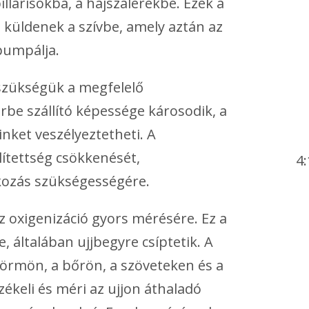
llárisokba, a hajszálerekbe. Ezek a
 küldenek a szívbe, amely aztán az
 pumpálja.
 szükségük a megfelelő
be szállító képessége károsodik, a
inket veszélyeztetheti. A
lítettség csökkenését,
4:
tkozás szükségességére.
 oxigenizáció gyors mérésére. Ez a
e, általában ujjbegyre csíptetik. A
körmön, a bőrön, a szöveteken és a
zékeli és méri az ujjon áthaladó