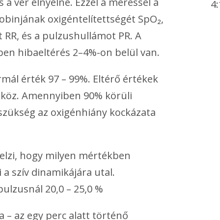
 a vér elnyelné. Ezzel a méréssel a
4:
obinjának oxigéntelítettségét SpO₂,
át RR, és a pulzushullámot PR. A
n hibaeltérés 2–4%-on belül van.
rmál érték 97 – 99%. Eltérő értékek
szköz. Amennyiben 90% körüli
n szükség az oxigénhiány kockázata
jelzi, hogy milyen mértékben
 a szív dinamikájára utal.
ulzusnál 20,0 – 25,0 %
ia – az egy perc alatt történő