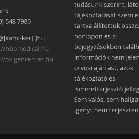
tudásunk szerint, lát
ám:
tájékoztatását szem e
0) 548 7980
tartva állítottuk össze
honlapon és a
@]kami-ker[.]hu
bejegyzésekben talál
://hbomedical.hu
információk nem jele
://oxigencenter.hu
orvosi ajánlást, azok
tájékoztató és
ismeretterjesztő jelle
Sem valós, sem hallga
igényt nem terjeszten