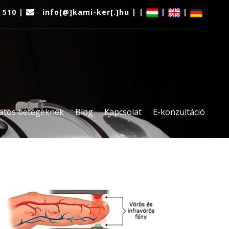
1 510 |
info[@]kami-ker[.]hu | |
|
|
atos betegeknek
Blog
Kapcsolat
E-konzultáció