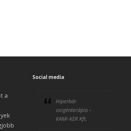
Social media
t a
Hiperbár
oxigénterápia –
yek
KAMI-KER Kft.
egjobb