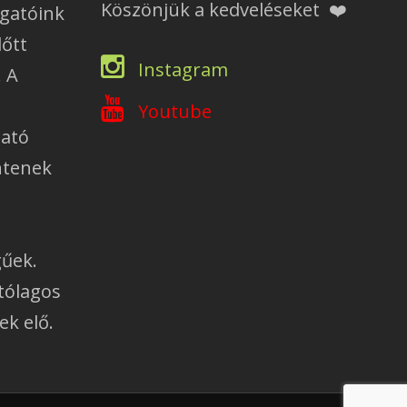
Köszönjük a kedveléseket ❤️
ogatóink
lőtt
Instagram
. A
Youtube
ható
ntenek
gűek.
tólagos
ek elő.