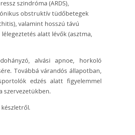
stressz szindróma (ARDS),
rónikus obstruktív tüdőbetegek
itis), valamint hosszú távú
lélegeztetés alatt lévők (asztma,
 dohányzó, alvási apnoe, horkoló
ére. Továbbá várandós állapotban,
portolók edzés alatt figyelemmel
 a szervezetükben.
készletről.