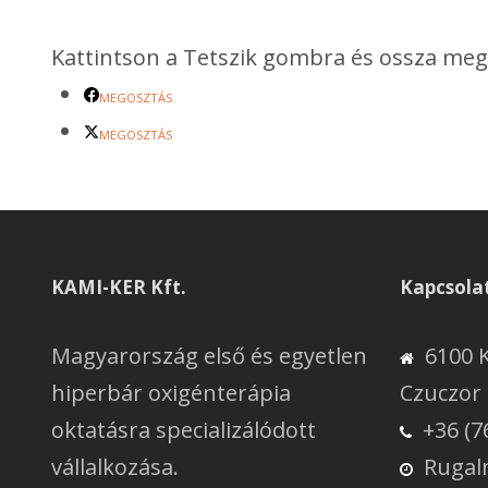
Kattintson a Tetszik gombra és ossza meg 
MEGOSZTÁS
MEGOSZTÁS
KAMI-KER Kft.
Kapcsola
Magyarország első és egyetlen
6100 
hiperbár oxigénterápia
Czuczor 
oktatásra specializálódott
+36 (7
vállalkozása.
Rugal