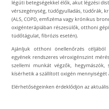
légúti betegségekkel élők, akut légzési di
vérszegénység, tüdőgyulladás, tüdőrák, k
(ALS, COPD, emfizéma vagy krónikus bronch
oxigénterápiában részesülők, otthoni gépi 
tüdőtágulat, fibrózis esetén).
Ajánljuk otthoni önellenőrzés céljából
egyének rendszeres véroxigénszint mérés
szellemi munkát végzők, hegymászók, s
kísérhetik a szállított oxigén mennyiségét
Elérhetőségeinken érdeklődjön az aktuális 