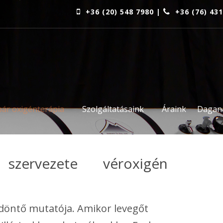
+36 (20) 548 7980 |
+36 (76) 43
bár oxigénterápia
Szolgáltatásaink
Áraink
Dagan
 szervezete véroxigén
döntő mutatója. Amikor levegőt