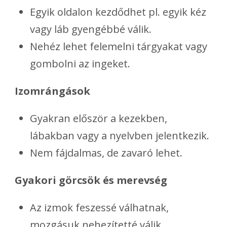
Egyik oldalon kezdődhet pl. egyik kéz
vagy láb gyengébbé válik.
Nehéz lehet felemelni tárgyakat vagy
gombolni az ingeket.
Izomrángások
Gyakran először a kezekben,
lábakban vagy a nyelvben jelentkezik.
Nem fájdalmas, de zavaró lehet.
Gyakori görcsök és merevség
Az izmok feszessé válhatnak,
mozgásuk nehezítetté válik.