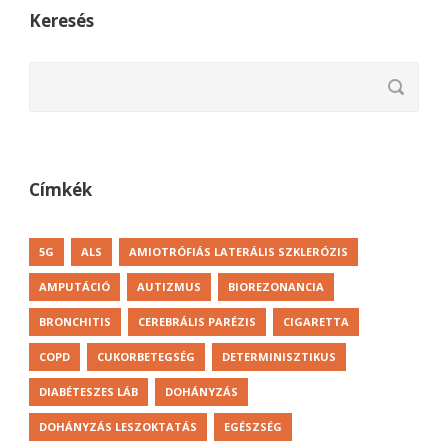
Keresés
Címkék
5G
ALS
AMIOTRÓFIÁS LATERÁLIS SZKLERÓZIS
AMPUTÁCIÓ
AUTIZMUS
BIOREZONANCIA
BRONCHITIS
CEREBRÁLIS PARÉZIS
CIGARETTA
COPD
CUKORBETEGSÉG
DETERMINISZTIKUS
DIABÉTESZES LÁB
DOHÁNYZÁS
DOHÁNYZÁS LESZOKTATÁS
EGÉSZSÉG