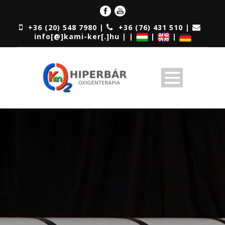
+36 (20) 548 7980 |
+36 (76) 431 510 |
info[@]kami-ker[.]hu | |
|
|