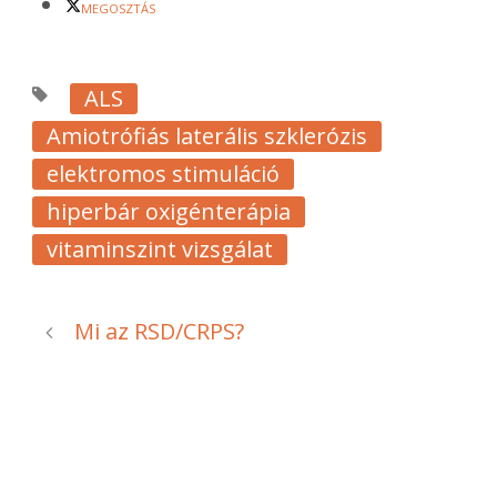
MEGOSZTÁS
ALS
Amiotrófiás laterális szklerózis
elektromos stimuláció
hiperbár oxigénterápia
vitaminszint vizsgálat
Mi az RSD/CRPS?