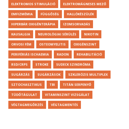
ELEKTROMOS STIMULÁCIÓ
ELEKTROMÁGNESES MEZŐ
EMFIZMÉMIA
FÜGGŐSÉG
HALLÓKÉSZÜLÉK
HIPERBÁR OXIGÉNTERÁPIA
IZOMSORVADÁS
KAUSALGIA
NEUROLÓGIAI SÉRÜLÉS
NIKOTIN
ORVOSI FÉM
OSTEOMYELITIS
OXIGÉNSZINT
PERIFÉRIÁS ISCHAEMIA
RADON
REHABILITÁCIÓ
RSD/CRPS
STROKE
SUDECK SZINDRÓMA
SUGÁRZÁS
SUGÁRZÁSOK
SZKLERÓZIS MULTIPLEX
SZTOCHASZTIKUS
TBI
TITÁN SERPENYŐ
TÜDŐTÁGULAT
VITAMINSZINT VIZSGÁLAT
VÉGTAGMEGŐRZÉS
VÉGTAGMENTÉS